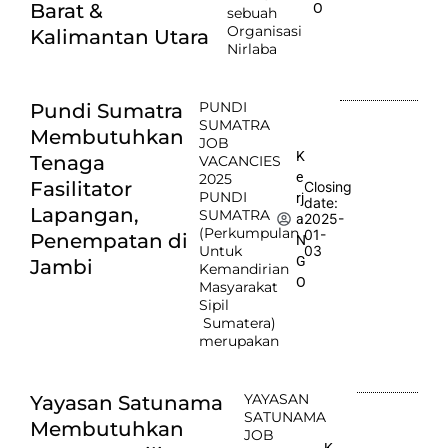
Barat &
O
sebuah
Organisasi
Kalimantan Utara
Nirlaba
PUNDI
Pundi Sumatra
SUMATRA
Membutuhkan
JOB
K
Tenaga
VACANCIES
e
2025
Fasilitator
Closing
PUNDI
rj
date:
Lapangan,
SUMATRA
2025-
a
(Perkumpulan
01-
Penempatan di
N
Untuk
03
G
Jambi
Kemandirian
O
Masyarakat
Sipil
Sumatera)
merupakan
YAYASAN
Yayasan Satunama
SATUNAMA
Membutuhkan
JOB
K