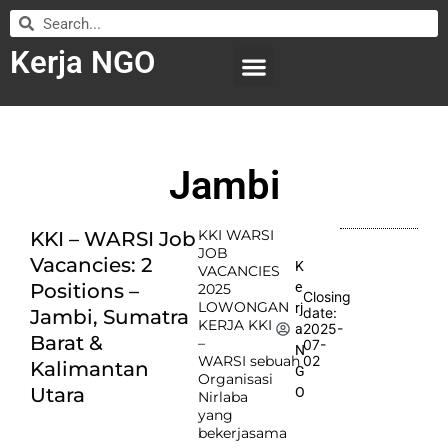
Kerja NGO
WILAYAH KERJA
LEMBAGA ORGANISASI
SUBMIT LOWONGAN
Jambi
KKI WARSI
KKI – WARSI Job
JOB
Vacancies: 2
K
VACANCIES
e
Positions –
2025
Closing
LOWONGAN
rj
date:
Jambi, Sumatra
KERJA KKI
2025-
a
Barat &
–
07-
N
WARSI sebuah
02
Kalimantan
G
Organisasi
Utara
O
Nirlaba
yang
bekerjasama