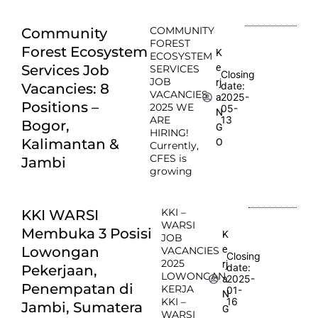
COMMUNITY
Community
FOREST
Forest Ecosystem
K
ECOSYSTEM
e
Services Job
SERVICES
Closing
JOB
rj
date:
Vacancies: 8
VACANCIES
2025-
a
Positions –
2025 WE
05-
N
ARE
13
Bogor,
G
HIRING!
Kalimantan &
O
Currently,
CFES is
Jambi
growing
KKI –
KKI WARSI
WARSI
Membuka 3 Posisi
K
JOB
e
Lowongan
VACANCIES
Closing
2025
rj
date:
Pekerjaan,
LOWONGAN
2025-
a
Penempatan di
KERJA
01-
N
KKI –
16
Jambi, Sumatera
G
WARSI