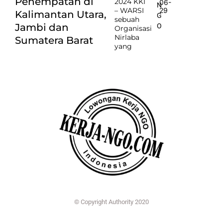
Penempatan di
2024 KKI
06-
N
– WARSI
29
Kalimantan Utara,
G
sebuah
Jambi dan
O
Organisasi
Nirlaba
Sumatera Barat
yang
© Copyright Authority 2020