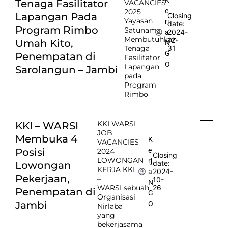
Tenaga Fasilitator
VACANCIES
e
2025
Lapangan Pada
Closing
Yayasan
rj
date:
Program Rimbo
Satunama
2024-
a
Membutuhkan
12-
Umah Kito,
N
Tenaga
31
G
Penempatan di
Fasilitator
O
Lapangan
Sarolangun – Jambi
pada
Program
Rimbo
KKI WARSI
KKI – WARSI
JOB
Membuka 4
K
VACANCIES
e
Posisi
2024
Closing
LOWONGAN
rj
date:
Lowongan
KERJA KKI
2024-
a
Pekerjaan,
–
10-
N
WARSI sebuah
26
Penempatan di
G
Organisasi
Jambi
O
Nirlaba
yang
bekerjasama