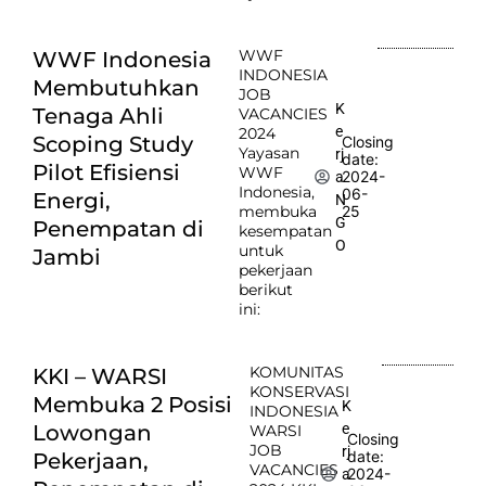
WWF
WWF Indonesia
INDONESIA
Membutuhkan
JOB
K
Tenaga Ahli
VACANCIES
e
2024
Scoping Study
Closing
Yayasan
rj
date:
Pilot Efisiensi
WWF
2024-
a
Indonesia,
06-
Energi,
N
membuka
25
G
Penempatan di
kesempatan
O
untuk
Jambi
pekerjaan
berikut
ini:
KOMUNITAS
KKI – WARSI
KONSERVASI
Membuka 2 Posisi
K
INDONESIA
e
Lowongan
WARSI
Closing
JOB
rj
date:
Pekerjaan,
VACANCIES
2024-
a