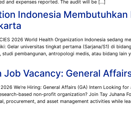
ed and expenses reported. The audit will be […]
tion Indonesia Membutuhkan 
karta
2026 World Health Organization Indonesia sedang menca
ki: Gelar universitas tingkat pertama (Sarjana/S1) di bida
n, studi pembangunan, antropologi medis, atau bidang lain 
Job Vacancy: General Affairs 
e’re Hiring: General Affairs (GA) Intern Looking for a
 research-based non-profit organization? Join Tay Juhana Fo
l, procurement, and asset management activities while lear