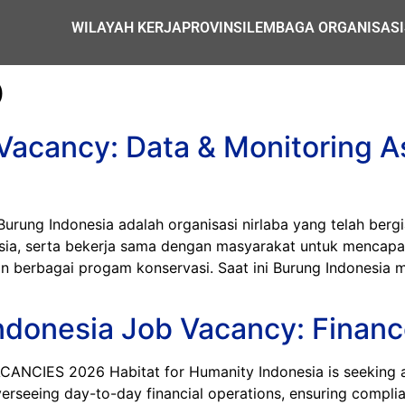
WILAYAH KERJA
PROVINSI
LEMBAGA ORGANISASI
O
Vacancy: Data & Monitoring A
 Indonesia adalah organisasi nirlaba yang telah bergiat 
nesia, serta bekerja sama dengan masyarakat untuk mencapa
kan berbagai progam konservasi. Saat ini Burung Indonesi
ndonesia Job Vacancy: Financ
ES 2026 Habitat for Humanity Indonesia is seeking a Fi
rseeing day-to-day financial operations, ensuring complia