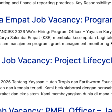
nting and financial reporting practices. Key Responsibility
 Empat Job Vacancy: Program
ES 2026 We’re Hiring: Program Officer – Yayasan Kary
n Karya Salemba Empat (KSE) membuka kesempatan bagi tal
lam manajemen program, grant management, monitoring & eva
Job Vacancy: Project Lifecycl
 Tentang Yayasan Hutan Tropis dan Earthworm Foundati
lah dan kendala terjadi. Kami berkolaborasi dengan perusa
arakat dan ekosistem. Kami membayangkan dunia di mana 
b Vacancy: PMEL Officer – Ja