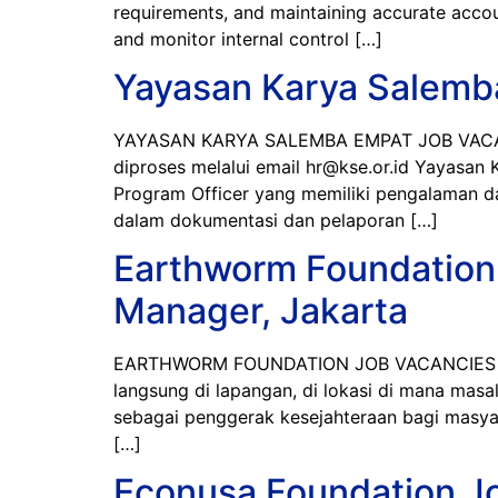
requirements, and maintaining accurate accou
and monitor internal control […]
Yayasan Karya Salemba
YAYASAN KARYA SALEMBA EMPAT JOB VACANCI
diproses melalui email hr@kse.or.id Yayasa
Program Officer yang memiliki pengalaman da
dalam dokumentasi dan pelaporan […]
Earthworm Foundation 
Manager, Jakarta
EARTHWORM FOUNDATION JOB VACANCIES 2026
langsung di lapangan, di lokasi di mana masa
sebagai penggerak kesejahteraan bagi masy
[…]
Econusa Foundation Jo