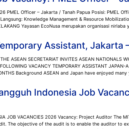
L Officer – Jakarta / Tanah Papua Posisi: PMEL Office
Langsung: Knowledge Management & Resource Mobilization
R BELAKANG Yayasan EcoNusa merupakan organisasi nirlaba
mporary Assistant, Jakarta –
THE ASEAN SECRETARIAT INVITES ASEAN NATIONALS WH
E FOLLOWING VACANCY TEMPORARY ASSISTANT JAPAN-AS
S Background ASEAN and Japan have enjoyed many years
angguh Indonesia Job Vacancy
OB VACANCIES 2026 Vacancy: Project Auditor The MITLT
it. The objective of the audit is to enable the auditor to e