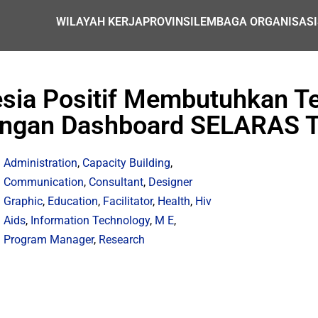
WILAYAH KERJA
PROVINSI
LEMBAGA ORGANISASI
esia Positif Membutuhkan T
ngan Dashboard SELARAS T
Administration
,
Capacity Building
,
Communication
,
Consultant
,
Designer
Graphic
,
Education
,
Facilitator
,
Health
,
Hiv
Aids
,
Information Technology
,
M E
,
Program Manager
,
Research