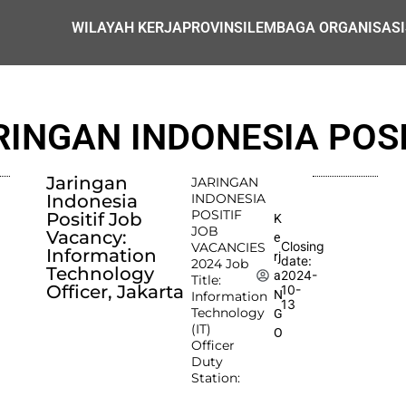
WILAYAH KERJA
PROVINSI
LEMBAGA ORGANISASI
RINGAN INDONESIA POSI
Jaringan
JARINGAN
Indonesia
INDONESIA
POSITIF
Positif Job
K
JOB
Vacancy:
e
Closing
VACANCIES
Information
rj
date:
2024 Job
Technology
2024-
a
Title:
Officer, Jakarta
10-
N
Information
13
Technology
G
(IT)
O
Officer
Duty
Station: