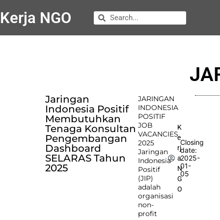
Kerja NGO
JA
Jaringan
JARINGAN
Indonesia Positif
INDONESIA
POSITIF
Membutuhkan
JOB
Tenaga Konsultan
K
VACANCIES
Pengembangan
e
Closing
2025
Dashboard
rj
date:
Jaringan
SELARAS Tahun
2025-
a
Indonesia
01-
2025
N
Positif
05
(JIP)
G
adalah
O
organisasi
non-
profit