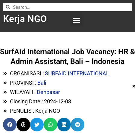
Kerja NGO
WILAYAH KERJA
LEMBAGA ORGANISASI
SUBMIT LOWONGAN
SurfAid International Job Vacancy: HR &
Admin Assistant, Bali – Indonesia
ORGANISASI :
SURFAID INTERNATIONAL
PROVINSI :
Bali
WILAYAH :
Denpasar
Closing Date : 2024-12-08
PENULIS : Kerja NGO