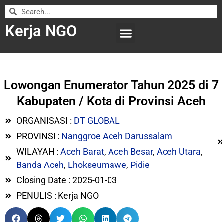
Kerja NGO
WILAYAH KERJA
LEMBAGA ORGANISASI
SUBMIT LOWONGAN
Lowongan Enumerator Tahun 2025 di 7
Kabupaten / Kota di Provinsi Aceh
ORGANISASI :
DT GLOBAL
PROVINSI :
Nanggroe Aceh Darussalam
WILAYAH :
Aceh Barat
,
Aceh Besar
,
Aceh Utara
,
Banda Aceh
,
Lhokseumawe
,
Pidie
Closing Date : 2025-01-03
PENULIS : Kerja NGO