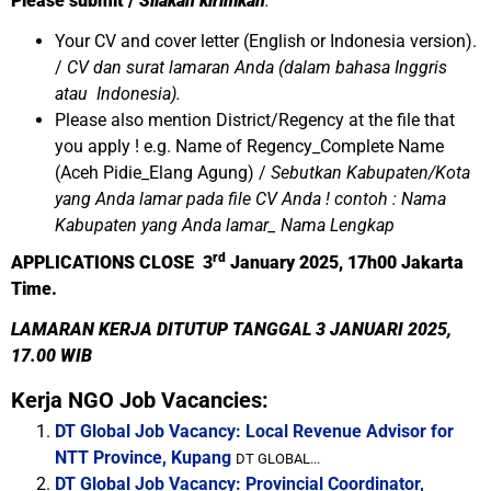
Please submit /
Silakan kirimkan
:
Your CV and cover letter (English or Indonesia version).
/
CV dan surat lamaran Anda (dalam bahasa Inggris
atau Indonesia).
Please also mention District/Regency at the file that
you apply ! e.g. Name of Regency_Complete Name
(Aceh Pidie_Elang Agung) /
Sebutkan Kabupaten/Kota
yang Anda lamar pada file CV Anda !
contoh : Nama
Kabupaten yang Anda lamar_ Nama Lengkap
rd
APPLICATIONS CLOSE 3
January 2025, 17h00 Jakarta
Time.
LAMARAN KERJA DITUTUP TANGGAL 3 JANUARI 2025,
17.00 WIB
Kerja NGO Job Vacancies:
DT Global Job Vacancy: Local Revenue Advisor for
NTT Province, Kupang
DT GLOBAL...
DT Global Job Vacancy: Provincial Coordinator,