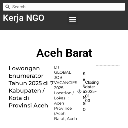
Kerja NGO
WILAYAH KERJA
LEMBAGA ORGANISASI
SUBMIT LOWONGAN
Aceh Barat
DT
Lowongan
GLOBAL
K
Enumerator
JOB
e
Tahun 2025 di 7
Closing
VACANCIES
rj
date:
2025
Kabupaten /
2025-
a
Location /
01-
Kota di
N
Lokasi :
03
Aceh
G
Provinsi Aceh
Province
O
(Aceh
Barat, Aceh