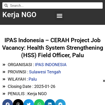
Kerja NGO
WILAYAH KERJA
LEMBAGA ORGANISASI
SUBMIT LOWONGAN
IPAS Indonesia – CERAH Project Job
Vacancy: Health System Strengthening
(HSS) Field Officer, Palu
ORGANISASI :
IPAS INDONESIA
PROVINSI :
Sulawesi Tengah
WILAYAH :
Palu
Closing Date : 2025-01-26
PENULIS : Kerja NGO