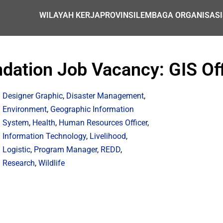
WILAYAH KERJA
PROVINSI
LEMBAGA ORGANISASI
dation Job Vacancy: GIS Off
Designer Graphic
,
Disaster Management
,
Environment
,
Geographic Information
System
,
Health
,
Human Resources Officer
,
Information Technology
,
Livelihood
,
Logistic
,
Program Manager
,
REDD
,
Research
,
Wildlife