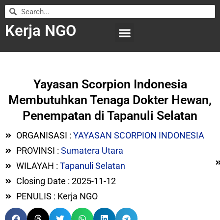
Kerja NGO
WILAYAH KERJA
LEMBAGA ORGANISASI
SUBMIT LOWONGAN
Yayasan Scorpion Indonesia
Membutuhkan Tenaga Dokter Hewan,
Penempatan di Tapanuli Selatan
ORGANISASI :
YAYASAN SCORPION INDONESIA
PROVINSI :
Sumatera Utara
WILAYAH :
Tapanuli Selatan
Closing Date : 2025-11-12
PENULIS : Kerja NGO