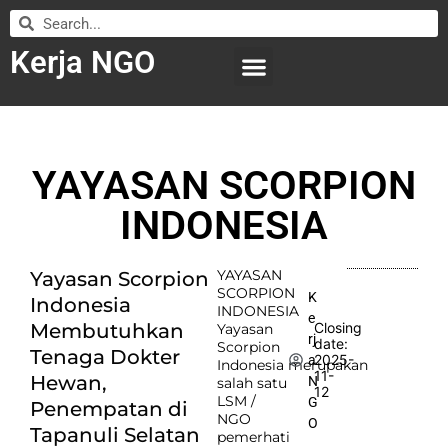
Kerja NGO
WILAYAH KERJA
LEMBAGA ORGANISASI
SUBMIT LOWONGAN
YAYASAN SCORPION
INDONESIA
YAYASAN
Yayasan Scorpion
SCORPION
K
Indonesia
INDONESIA
e
Membutuhkan
Closing
Yayasan
rj
date:
Scorpion
Tenaga Dokter
2025-
a
Indonesia merupakan
11-
Hewan,
N
salah satu
12
LSM /
G
Penempatan di
NGO
O
Tapanuli Selatan
pemerhati