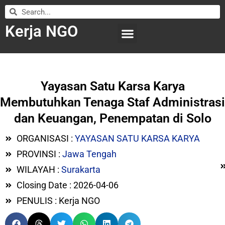
Kerja NGO
WILAYAH KERJA
LEMBAGA ORGANISASI
SUBMIT LOWONGAN
Yayasan Satu Karsa Karya
Membutuhkan Tenaga Staf Administrasi
dan Keuangan, Penempatan di Solo
ORGANISASI :
YAYASAN SATU KARSA KARYA
PROVINSI :
Jawa Tengah
WILAYAH :
Surakarta
Closing Date : 2026-04-06
PENULIS : Kerja NGO