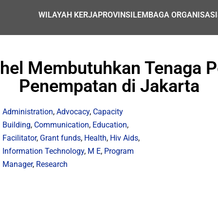
WILAYAH KERJA
PROVINSI
LEMBAGA ORGANISASI
el Membutuhkan Tenaga Per
Penempatan di Jakarta
Administration
,
Advocacy
,
Capacity
Building
,
Communication
,
Education
,
Facilitator
,
Grant funds
,
Health
,
Hiv Aids
,
Information Technology
,
M E
,
Program
Manager
,
Research