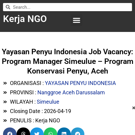
Kerja NGO
WILAYAH KERJA
LEMBAGA ORGANISASI
SUBMIT LOWONGAN
Yayasan Penyu Indonesia Job Vacancy:
Program Manager Simeulue – Program
Konservasi Penyu, Aceh
ORGANISASI :
YAYASAN PENYU INDONESIA
PROVINSI :
Nanggroe Aceh Darussalam
WILAYAH :
Simeulue
Closing Date : 2026-04-19
PENULIS : Kerja NGO