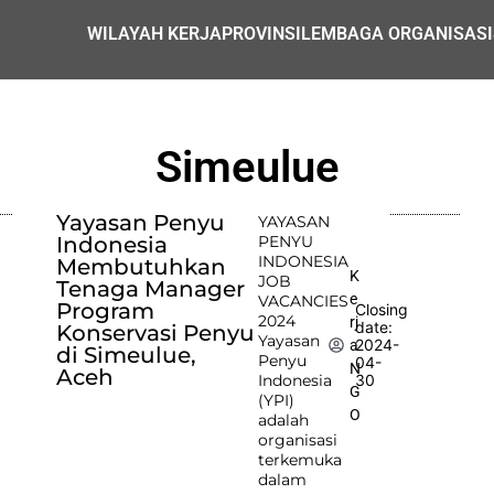
WILAYAH KERJA
PROVINSI
LEMBAGA ORGANISASI
Simeulue
Yayasan Penyu
YAYASAN
Indonesia
PENYU
INDONESIA
Membutuhkan
K
JOB
Tenaga Manager
e
VACANCIES
Program
Closing
2024
rj
date:
Konservasi Penyu
Yayasan
2024-
a
di Simeulue,
Penyu
04-
N
Aceh
Indonesia
30
G
(YPI)
O
adalah
organisasi
terkemuka
dalam