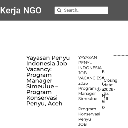
Kerja NGO
Yayasan Penyu
YAYASAN
Indonesia Job
PENYU
INDONESIA
Vacancy:
K
JOB
Program
e
VACANCIES
Manager
Closing
2026
rj
date:
Simeulue –
Program
2026-
a
Program
Manager
04-
N
Konservasi
Simeulue
19
G
Penyu, Aceh
–
O
Program
Konservasi
Penyu
JOB