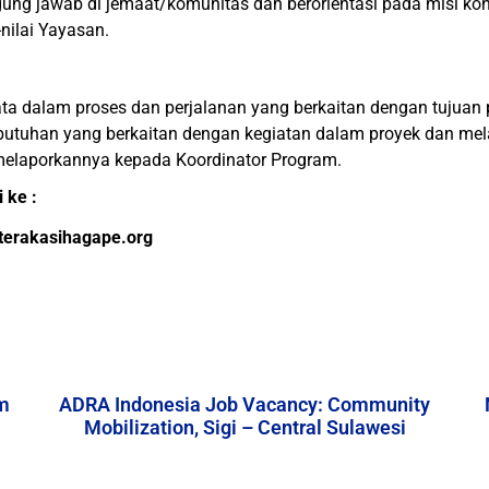
ung jawab di jemaat/komunitas dan berorientasi pada misi kon
nilai Yayasan.
 dalam proses dan perjalanan yang berkaitan dengan tujuan 
utuhan yang berkaitan dengan kegiatan dalam proyek dan me
melaporkannya kepada Koordinator Program.
 ke :
terakasihagape.org
m
ADRA Indonesia Job Vacancy: Community
Mobilization, Sigi – Central Sulawesi