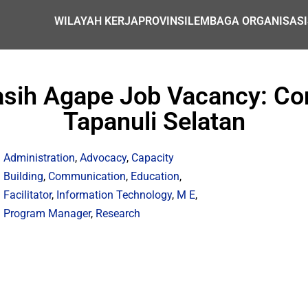
WILAYAH KERJA
PROVINSI
LEMBAGA ORGANISASI
sih Agape Job Vacancy: Com
Tapanuli Selatan
Administration
,
Advocacy
,
Capacity
Building
,
Communication
,
Education
,
Facilitator
,
Information Technology
,
M E
,
Program Manager
,
Research