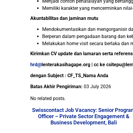
Menjadi contoh penatalayan yang bertangg
Memiliki karakter yang mencerminkan nilai-
Akuntabilitas dan jaminan mutu
Mendokumentasikan dan mengorganisir data
Berperan dalam pengadaan barang dan keb
Melakukan home visit secara berlaka dan 
Kirimkan CV update dan lamaran serta referensi
hrd@
lenterakasihagape.org
| cc ke
csitepu@len
dengan Subject : CF_TS_Nama Anda
Batas Akhir Pengiriman:
03 July 2026
No related posts.
Swisscontact Job Vacancy: Senior Progra
Officer – Private Sector Engagement &
Business Development, Bali