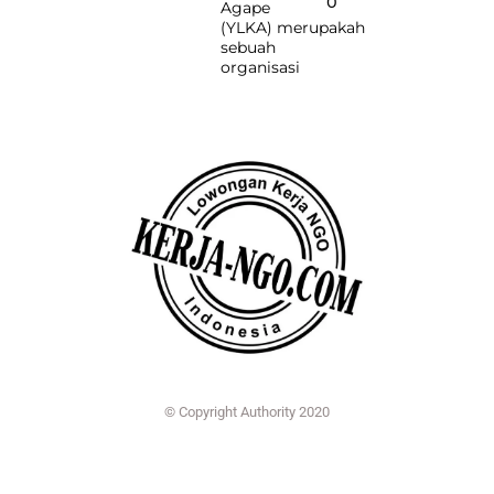
O
Agape
(YLKA) merupakah
sebuah
organisasi
© Copyright Authority 2020