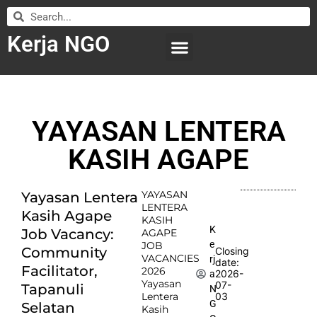
Kerja NGO
WILAYAH KERJA
LEMBAGA ORGANISASI
SUBMIT LOWONGAN
YAYASAN LENTERA
KASIH AGAPE
YAYASAN
Yayasan Lentera
LENTERA
Kasih Agape
KASIH
K
Job Vacancy:
AGAPE
e
JOB
Community
Closing
VACANCIES
rj
date:
Facilitator,
2026
2026-
a
Yayasan
07-
Tapanuli
N
Lentera
03
G
Selatan
Kasih