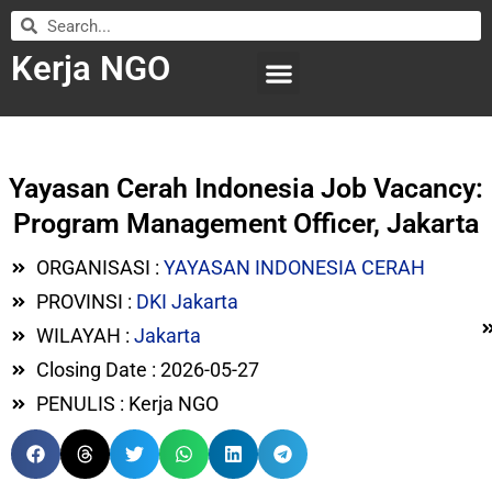
Kerja NGO
WILAYAH KERJA
LEMBAGA ORGANISASI
SUBMIT LOWONGAN
Yayasan Cerah Indonesia Job Vacancy:
Program Management Officer, Jakarta
ORGANISASI :
YAYASAN INDONESIA CERAH
PROVINSI :
DKI Jakarta
WILAYAH :
Jakarta
Closing Date : 2026-05-27
PENULIS : Kerja NGO