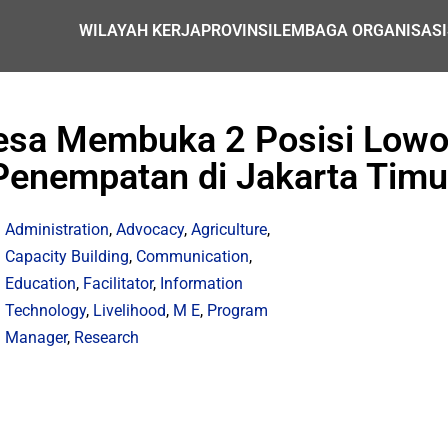
WILAYAH KERJA
PROVINSI
LEMBAGA ORGANISASI
esa Membuka 2 Posisi Lowo
Penempatan di Jakarta Timu
Administration
,
Advocacy
,
Agriculture
,
Capacity Building
,
Communication
,
Education
,
Facilitator
,
Information
Technology
,
Livelihood
,
M E
,
Program
Manager
,
Research