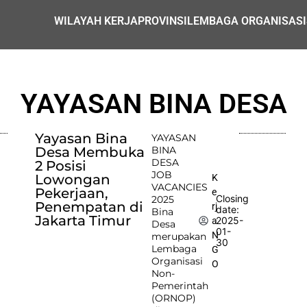
WILAYAH KERJA
PROVINSI
LEMBAGA ORGANISASI
YAYASAN BINA DESA
Yayasan Bina
YAYASAN
Desa Membuka
BINA
DESA
2 Posisi
JOB
Lowongan
K
VACANCIES
Pekerjaan,
e
Closing
2025
Penempatan di
rj
date:
Bina
Jakarta Timur
2025-
a
Desa
01-
N
merupakan
30
Lembaga
G
Organisasi
O
Non-
Pemerintah
(ORNOP)