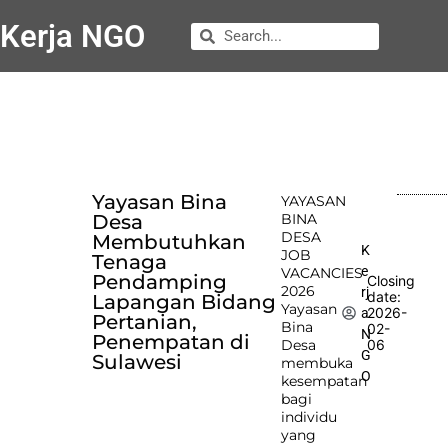
Kerja NGO
Yayasan Bina
YAYASAN
Desa
BINA
DESA
Membutuhkan
K
JOB
Tenaga
e
VACANCIES
Pendamping
Closing
2026
rj
date:
Lapangan Bidang
Yayasan
2026-
a
Pertanian,
Bina
02-
N
Penempatan di
Desa
06
G
Sulawesi
membuka
O
kesempatan
bagi
individu
yang