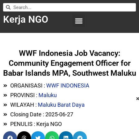
Kerja NGO
WILAYAH KERJA
LEMBAGA ORGANISASI
SUBMIT LOWONGAN
WWF Indonesia Job Vacancy:
Community Engagement Officer for
Babar Islands MPA, Southwest Maluku
ORGANISASI :
WWF INDONESIA
PROVINSI :
Maluku
WILAYAH :
Maluku Barat Daya
Closing Date : 2025-06-27
PENULIS : Kerja NGO