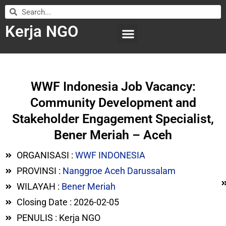
Kerja NGO
WILAYAH KERJA
LEMBAGA ORGANISASI
SUBMIT LOWONGAN
WWF Indonesia Job Vacancy:
Community Development and
Stakeholder Engagement Specialist,
Bener Meriah – Aceh
ORGANISASI :
WWF INDONESIA
PROVINSI :
Nanggroe Aceh Darussalam
WILAYAH :
Bener Meriah
Closing Date : 2026-02-05
PENULIS : Kerja NGO