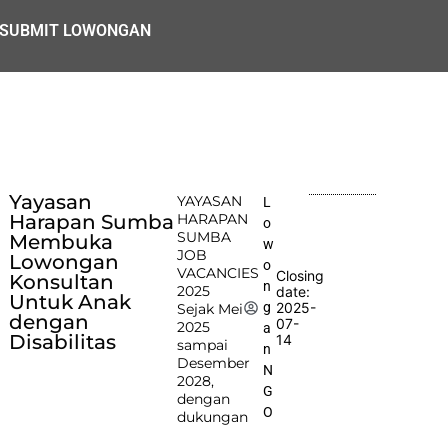
SUBMIT LOWONGAN
Yayasan
YAYASAN
L
Harapan Sumba
HARAPAN
o
SUMBA
Membuka
w
JOB
Lowongan
o
VACANCIES
Closing
Konsultan
n
2025
date:
Untuk Anak
2025-
g
Sejak Mei
dengan
07-
2025
a
Disabilitas
14
sampai
n
Desember
N
2028,
G
dengan
O
dukungan