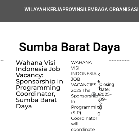
WILAYAH KERJA
PROVINSI
LEMBAGA ORGANISASI
Sumba Barat Daya
Wahana Visi
WAHANA
Indonesia Job
VISI
INDONESIA
Vacancy:
K
JOB
Sponsorship in
e
Closing
VACANCIES
Programming
rj
date:
2025 The
Coordinator,
2025-
a
Sponsorship
Sumba Barat
09-
N
In
21
Daya
Programming
G
(SIP)
O
Coordinator
will
coordinate