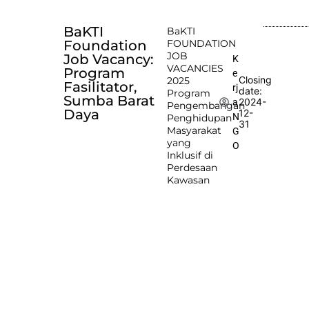
BaKTI
BaKTI
Foundation
FOUNDATION
JOB
Job Vacancy:
K
VACANCIES
Program
e
Closing
2025
Fasilitator,
rj
date:
Program
Sumba Barat
2024-
a
Pengembangan
Daya
12-
N
Penghidupan
31
Masyarakat
G
yang
O
Inklusif di
Perdesaan
Kawasan