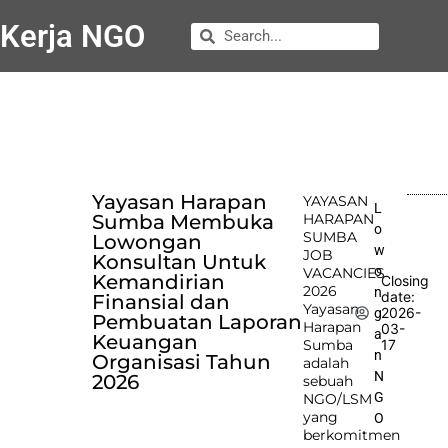
Kerja NGO
Yayasan Harapan
YAYASAN
L
Sumba Membuka
HARAPAN
o
SUMBA
Lowongan
w
JOB
Konsultan Untuk
o
VACANCIES
Kemandirian
Closing
2026
n
date:
Finansial dan
Yayasan
2026-
g
Pembuatan Laporan
Harapan
03-
a
Keuangan
Sumba
17
n
Organisasi Tahun
adalah
N
2026
sebuah
G
NGO/LSM
yang
O
berkomitmen