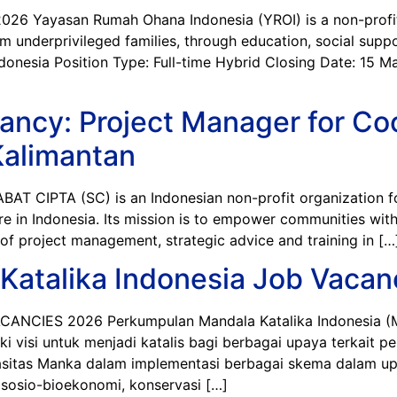
ayasan Rumah Ohana Indonesia (YROI) is a non-profit 
m underprivileged families, through education, social support
Indonesia Position Type: Full-time Hybrid Closing Date: 1
ancy: Project Manager for C
 Kalimantan
CIPTA (SC) is an Indonesian non-profit organization fou
e in Indonesia. Its mission is to empower communities with
of project management, strategic advice and training in […
Katalika Indonesia Job Vacan
IES 2026 Perkumpulan Mandala Katalika Indonesia (Man
iki visi untuk menjadi katalis bagi berbagai upaya terkai
itas Manka dalam implementasi berbagai skema dalam up
 sosio-bioekonomi, konservasi […]