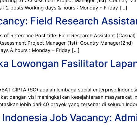
eporting to : Assessment Project Manager (1st); Country M
 : 2 posts Working days & hours : Monday – Friday […]
cancy: Field Research Assista
Reference Post title: Field Research Assistant (Casual) P
 Assessment Project Manager (1st); Country Manager(2nd) D
ays & hours : Monday – Friday […]
a Lowongan Fasilitator Lapa
CIPTA (SC) adalah lembaga social enterprise Indonesia 
at dengan visi meningkatkan kesejahteraan masyarakat Indo
ikan lebih dari 40 proyek yang tersebar di seluruh Indon
ndonesia Job Vacancy: Admini