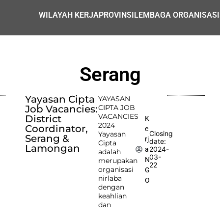
WILAYAH KERJA
PROVINSI
LEMBAGA ORGANISASI
Serang
Yayasan Cipta
YAYASAN
Job Vacancies:
CIPTA JOB
VACANCIES
District
K
2024
Coordinator,
e
Closing
Yayasan
Serang &
rj
date:
Cipta
Lamongan
2024-
a
adalah
03-
N
merupakan
22
organisasi
G
nirlaba
O
dengan
keahlian
dan