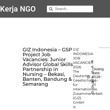
Kerja NGO
GIZ Indonesia – GSP
GIZ
Project Job
INDONESIA
JOB
Vacancies: Junior
K
VACANCIES
Advisor Global Skills
e
2026
Partnership in
Closing
The
rj
date:
Nursing – Bekasi,
Deutsche
2026-
a
Banten, Bandung &
Gesellschaft
06-
N
Semarang
für
01
G
Internationale
O
Zusammenarbeit
(GIZ)
GmbH
is