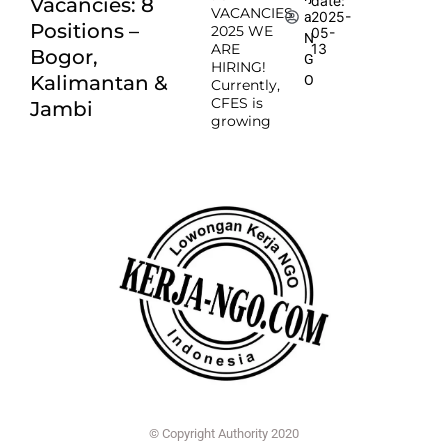
date:
Vacancies: 8
VACANCIES
2025-
a
Positions –
2025 WE
05-
N
ARE
13
Bogor,
G
HIRING!
Kalimantan &
O
Currently,
CFES is
Jambi
growing
© Copyright Authority 2020