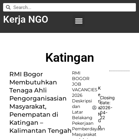
Kerja NGO
WILAYAH KERJA
LEMBAGA ORGANISASI
SUBMIT LOWONGAN
Katingan
RMI
RMI Bogor
BOGOR
Membutuhkan
JOB
K
Tenaga Ahli
VACANCIES
e
2026
Pengorganisasian
Closing
Deskripsi
rj
date:
Masyarakat,
dan
2026-
a
Latar
04-
Penempatan di
N
Belakang
22
G
Katingan –
Pekerjaan
O
Pemberdayaan
Kalimantan Tengah
Masyarakat