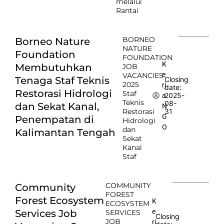
melalui
Rantai
BORNEO
Borneo Nature
NATURE
Foundation
FOUNDATION
K
Membutuhkan
JOB
e
VACANCIES
Tenaga Staf Teknis
Closing
2025
rj
date:
Restorasi Hidrologi
Staf
2025-
a
Teknis
08-
dan Sekat Kanal,
N
Restorasi
31
G
Penempatan di
Hidrologi
O
dan
Kalimantan Tengah
Sekat
Kanal
Staf
COMMUNITY
Community
FOREST
Forest Ecosystem
K
ECOSYSTEM
e
Services Job
SERVICES
Closing
JOB
rj