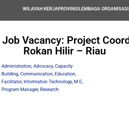
WILAYAH KERJA
PROVINSI
LEMBAGA ORGANISASI
a Job Vacancy: Project Coord
Rokan Hilir – Riau
Administration
,
Advocacy
,
Capacity
Building
,
Communication
,
Education
,
Facilitator
,
Information Technology
,
M E
,
Program Manager
,
Research