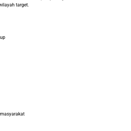
ilayah target.
kup
n masyarakat