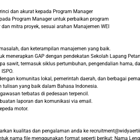
inci dan akurat kepada Program Manager
pada Program Manager untuk perbaikan program
r dan mitra proyek, sesuai arahan Manajemen WEI
masalah, dan keterampilan manajemen yang baik.
k menerapkan GAP dengan pendekatan Sekolah Lapang Petani
pa sawit, termasuk siklus pertumbuhan, pengendalian hama, 
 ISPO.
engan komunitas lokal, pemerintah daerah, dan berbagai pem
n tulisan yang baik dalam Bahasa Indonesia.
awasan terbatas di pedesaan terpencil.
atan laporan dan komunikasi via email.
epeda motor.
kan kualitas dan pengalaman anda ke recruitment@widyaertii
tuk nama file menggunakan format seperti berikut: Nama Le