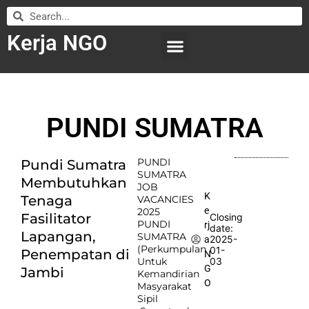
Kerja NGO
WILAYAH KERJA
LEMBAGA ORGANISASI
SUBMIT LOWONGAN
PUNDI SUMATRA
PUNDI
Pundi Sumatra
SUMATRA
Membutuhkan
JOB
K
Tenaga
VACANCIES
e
2025
Fasilitator
Closing
PUNDI
rj
date:
Lapangan,
SUMATRA
2025-
a
(Perkumpulan
01-
Penempatan di
N
Untuk
03
G
Jambi
Kemandirian
O
Masyarakat
Sipil