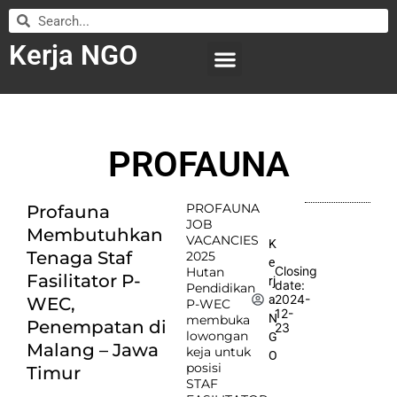
Kerja NGO
WILAYAH KERJA
LEMBAGA ORGANISASI
SUBMIT LOWONGAN
PROFAUNA
PROFAUNA
Profauna
JOB
Membutuhkan
VACANCIES
K
Tenaga Staf
2025
e
Closing
Hutan
Fasilitator P-
rj
date:
Pendidikan
2024-
a
WEC,
P-WEC
12-
N
membuka
Penempatan di
23
lowongan
G
Malang – Jawa
keja untuk
O
posisi
Timur
STAF