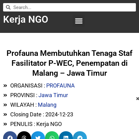
Kerja NGO
WILAYAH KERJA
LEMBAGA ORGANISASI
SUBMIT LOWONGAN
Profauna Membutuhkan Tenaga Staf
Fasilitator P-WEC, Penempatan di
Malang – Jawa Timur
ORGANISASI :
PROFAUNA
PROVINSI :
Jawa Timur
WILAYAH :
Malang
Closing Date : 2024-12-23
PENULIS : Kerja NGO