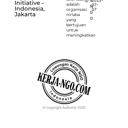
2025-
a
Initiative –
adalah
07-
N
Indonesia,
organisasi
07
G
Jakarta
nirlaba
O
yang
bertujuan
untuk
meningkatkan
© Copyright Authority 2020