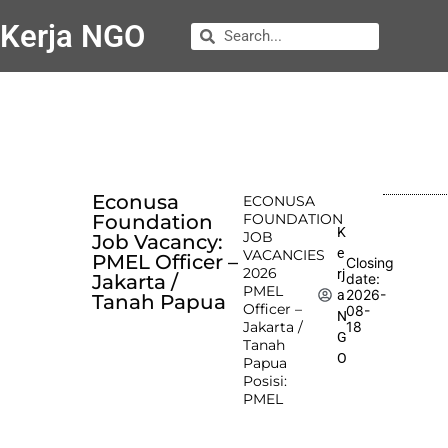
Kerja NGO
Econusa
ECONUSA
Foundation
FOUNDATION
K
JOB
Job Vacancy:
e
VACANCIES
PMEL Officer –
Closing
2026
rj
Jakarta /
date:
PMEL
2026-
a
Tanah Papua
Officer –
08-
N
Jakarta /
18
G
Tanah
O
Papua
Posisi:
PMEL