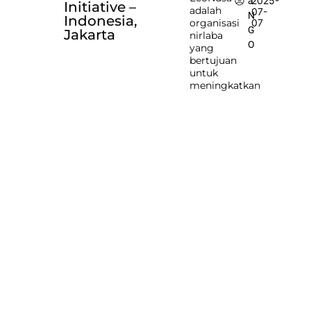
2025-
a
Initiative –
adalah
07-
N
Indonesia,
organisasi
07
G
Jakarta
nirlaba
O
yang
bertujuan
untuk
meningkatkan