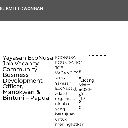
SUBMIT LOWONGAN
Yayasan EcoNusa
ECONUSA
Job Vacancy:
FOUNDATION
JOB
Community
K
VACANCIES
Business
e
2026
Development
Closing
Yayasan
rj
date:
Officer,
EcoNusa
2026-
a
Manokwari &
adalah
01-
N
Bintuni – Papua
organisasi
19
G
nirlaba
O
yang
bertujuan
untuk
meningkatkan