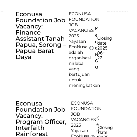
Econusa
ECONUSA
Foundation Job
FOUNDATION
JOB
Vacancy:
K
VACANCIES
Finance
e
2025
Assistant Tanah
Closing
Yayasan
rj
date:
Papua, Sorong –
EcoNusa
2025-
a
Papua Barat
adalah
06-
N
Daya
organisasi
27
G
nirlaba
O
yang
bertujuan
untuk
meningkatkan
Econusa
ECONUSA
Foundation Job
FOUNDATION
JOB
Vacancy:
K
VACANCIES
Program Officer,
e
2025
Interfaith
Closing
Yayasan
rj
date:
Rainforest
EcoNusa