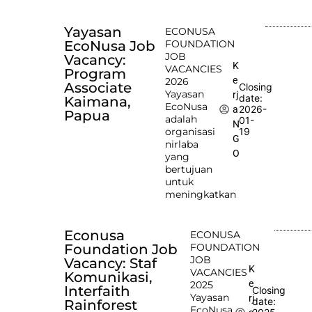
Yayasan
ECONUSA
EcoNusa Job
FOUNDATION
JOB
Vacancy:
K
VACANCIES
Program
e
2026
Associate
Closing
Yayasan
rj
date:
Kaimana,
EcoNusa
2026-
a
Papua
adalah
01-
N
organisasi
19
G
nirlaba
O
yang
bertujuan
untuk
meningkatkan
Econusa
ECONUSA
Foundation Job
FOUNDATION
JOB
Vacancy: Staf
K
VACANCIES
Komunikasi,
e
2025
Interfaith
Closing
Yayasan
rj
date:
Rainforest
EcoNusa