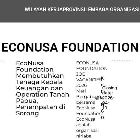
WILAYAH KERJA
PROVINSI
LEMBAGA ORGANISASI
ECONUSA FOUNDATION
EcoNusa
ECONUSA
Foundation
FOUNDATION
JOB
Membutuhkan
K
VACANCIES
Tenaga Kepala
e
2026
Keuangan dan
Closing
Mari
rj
date:
Operation Tanah
Bergabung
2026-
a
Papua,
bersama
04-
N
Penempatan di
EcoNusa
10
G
Sorong
Foundation!
O
EcoNusa
adalah
organisasi
nirlaba