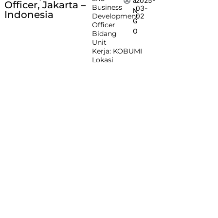
2025-
a
Officer, Jakarta –
Business
03-
N
Indonesia
Development
02
G
Officer
O
Bidang
Unit
Kerja: KOBUMI
Lokasi