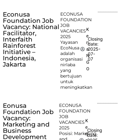
Econusa
ECONUSA
Foundation Job
FOUNDATION
JOB
Vacancy: National
K
VACANCIES
Facilitator,
e
2025
Interfaith
Closing
Yayasan
rj
date:
Rainforest
EcoNusa
2025-
a
Initiative –
adalah
07-
N
Indonesia,
organisasi
07
G
Jakarta
nirlaba
O
yang
bertujuan
untuk
meningkatkan
Eonusa
ECONUSA
Foundation Job
FOUNDATION
JOB
Vacancy:
K
VACANCIES
Marketing and
e
2025
Business
Closing
Posisi: Marketing
rj
date:
Development
and