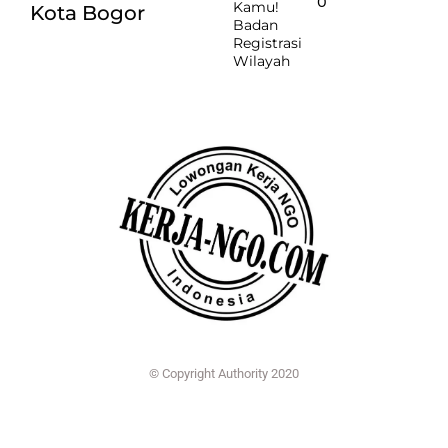
O
Kamu!
Kota Bogor
Badan
Registrasi
Wilayah
© Copyright Authority 2020