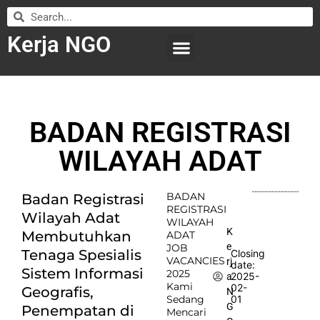
Kerja NGO
WILAYAH KERJA
LEMBAGA ORGANISASI
SUBMIT LOWONGAN
BADAN REGISTRASI
WILAYAH ADAT
BADAN
Badan Registrasi
REGISTRASI
Wilayah Adat
WILAYAH
K
Membutuhkan
ADAT
e
JOB
Tenaga Spesialis
Closing
VACANCIES
rj
date:
Sistem Informasi
2025
2025-
a
Kami
02-
Geografis,
N
Sedang
01
G
Penempatan di
Mencari