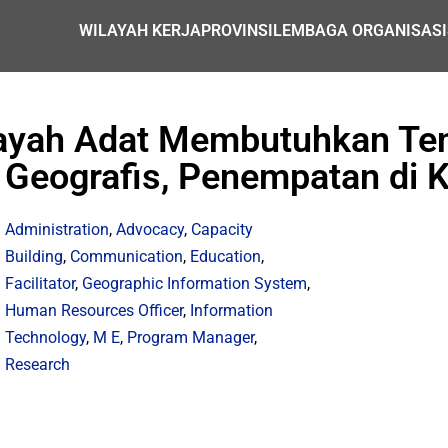
WILAYAH KERJA
PROVINSI
LEMBAGA ORGANISASI
layah Adat Membutuhkan Ten
 Geografis, Penempatan di 
Administration
,
Advocacy
,
Capacity
Building
,
Communication
,
Education
,
Facilitator
,
Geographic Information System
,
Human Resources Officer
,
Information
Technology
,
M E
,
Program Manager
,
Research