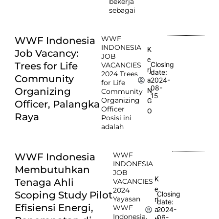
bekerja
sebagai
WWF
WWF Indonesia
INDONESIA
K
Job Vacancy:
JOB
e
Trees for Life
Closing
VACANCIES
rj
date:
2024 Trees
Community
2024-
a
for Life
08-
Organizing
N
Community
15
Organizing
G
Officer, Palangka
Officer
O
Raya
Posisi ini
adalah
WWF
WWF Indonesia
INDONESIA
Membutuhkan
JOB
K
Tenaga Ahli
VACANCIES
e
2024
Scoping Study Pilot
Closing
Yayasan
rj
date:
Efisiensi Energi,
WWF
2024-
a
Indonesia,
06-