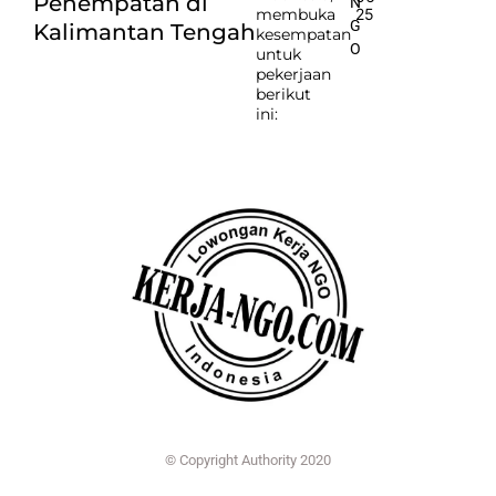
Penempatan di
N
membuka
25
G
Kalimantan Tengah
kesempatan
O
untuk
pekerjaan
berikut
ini:
© Copyright Authority 2020