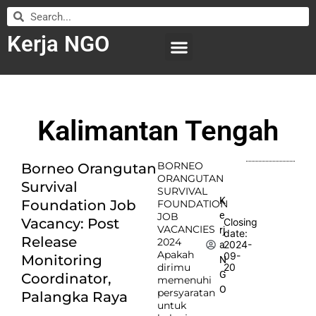
Kerja NGO
WILAYAH KERJA
LEMBAGA ORGANISASI
SUBMIT LOWONGAN
Kalimantan Tengah
BORNEO
Borneo Orangutan
ORANGUTAN
Survival
SURVIVAL
K
Foundation Job
FOUNDATION
e
JOB
Vacancy: Post
Closing
VACANCIES
rj
date:
Release
2024
2024-
a
Apakah
09-
Monitoring
N
dirimu
20
G
Coordinator,
memenuhi
O
persyaratan
Palangka Raya
untuk