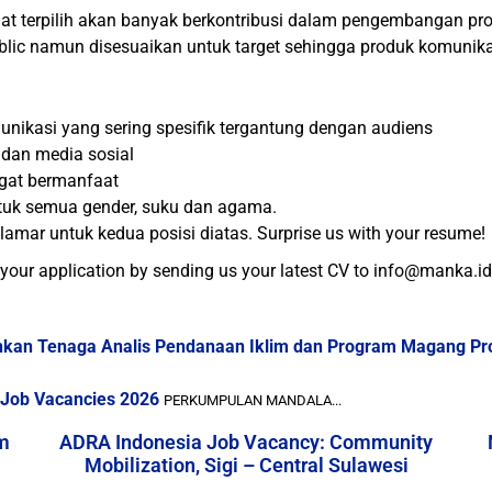
didat terpilih akan banyak berkontribusi dalam pengembangan 
ic namun disesuaikan untuk target sehingga produk komunikasi
munikasi yang sering spesifik tergantung dengan audiens
 dan media sosial
gat bermanfaat
uk semua gender, suku dan agama.
amar untuk kedua posisi diatas. Surprise us with your resume!
 your application by sending us your latest CV to info@manka.i
an Tenaga Analis Pendanaan Iklim dan Program Magang Prof
 Job Vacancies 2026
PERKUMPULAN MANDALA...
m
ADRA Indonesia Job Vacancy: Community
Mobilization, Sigi – Central Sulawesi