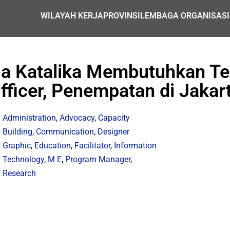
WILAYAH KERJA
PROVINSI
LEMBAGA ORGANISASI
a Katalika Membutuhkan T
fficer, Penempatan di Jakar
Administration
,
Advocacy
,
Capacity
Building
,
Communication
,
Designer
Graphic
,
Education
,
Facilitator
,
Information
Technology
,
M E
,
Program Manager
,
Research