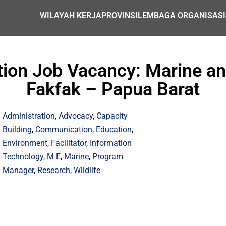
WILAYAH KERJA
PROVINSI
LEMBAGA ORGANISASI
n Job Vacancy: Marine and 
Fakfak – Papua Barat
Administration
,
Advocacy
,
Capacity
Building
,
Communication
,
Education
,
Environment
,
Facilitator
,
Information
Technology
,
M E
,
Marine
,
Program
Manager
,
Research
,
Wildlife