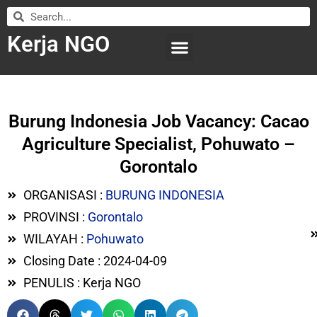
Kerja NGO
WILAYAH KERJA
LEMBAGA ORGANISASI
SUBMIT LOWONGAN
Burung Indonesia Job Vacancy: Cacao
Agriculture Specialist, Pohuwato –
Gorontalo
ORGANISASI :
BURUNG INDONESIA
PROVINSI :
Gorontalo
WILAYAH :
Pohuwato
Closing Date : 2024-04-09
PENULIS : Kerja NGO