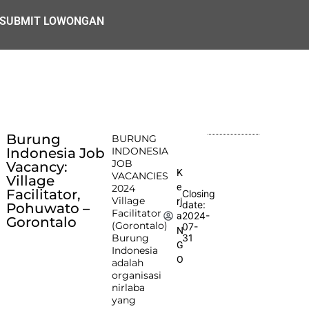
SUBMIT LOWONGAN
Burung
BURUNG
Indonesia Job
INDONESIA
JOB
Vacancy:
K
VACANCIES
Village
e
2024
Facilitator,
Closing
Village
rj
date:
Pohuwato –
Facilitator
2024-
a
Gorontalo
(Gorontalo)
07-
N
Burung
31
G
Indonesia
O
adalah
organisasi
nirlaba
yang