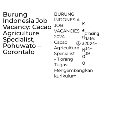
Burung
BURUNG
Indonesia Job
INDONESIA
K
JOB
Vacancy: Cacao
e
VACANCIES
Agriculture
Closing
2024
rj
Specialist,
date:
Cacao
2024-
a
Pohuwato –
Agriculture
04-
N
Gorontalo
Specialist
09
G
– 1 orang
O
Tugas:
Mengembangkan
kurikulum