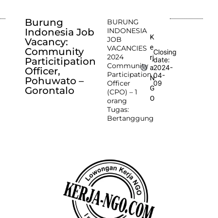
Burung
BURUNG
Indonesia Job
INDONESIA
K
JOB
Vacancy:
e
VACANCIES
Community
Closing
2024
rj
Particitipation
date:
Community
2024-
a
Officer,
Participation
04-
N
Pohuwato –
Officer
09
G
Gorontalo
(CPO) – 1
O
orang
Tugas:
Bertanggung