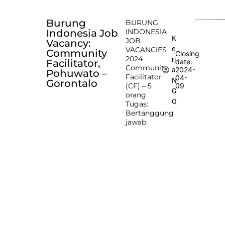
Burung
BURUNG
Indonesia Job
INDONESIA
K
JOB
Vacancy:
e
VACANCIES
Community
Closing
2024
rj
Facilitator,
date:
Community
2024-
a
Pohuwato –
Facilitator
04-
N
Gorontalo
(CF) – 5
09
G
orang
O
Tugas:
Bertanggung
jawab