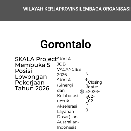
WILAYAH KERJA
PROVINSI
LEMBAGA ORGANISASI
Gorontalo
SKALA Project
SKALA
Membuka 5
JOB
VACANCIES
Posisi
K
2026
Lowongan
e
SKALA
Pekerjaan
Closing
(Sinergi
rj
date:
Tahun 2026
dan
2026-
a
Kolaborasi
02-
N
untuk
02
G
Akselerasi
O
Layanan
Dasar), an
Australian-
Indonesia