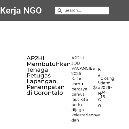
Kerja NGO
AP2HI
AP2HI
Membutuhkan
JOB
VACANCIES
Tenaga
K
2026
Petugas
e
Closing
Kalau
Lapangan,
rj
date:
kamu
Penempatan
2026-
a
percaya
di Gorontalo
04-
N
bahwa
15
laut kita
G
perlu
O
dijaga
kelestariannya,
dan