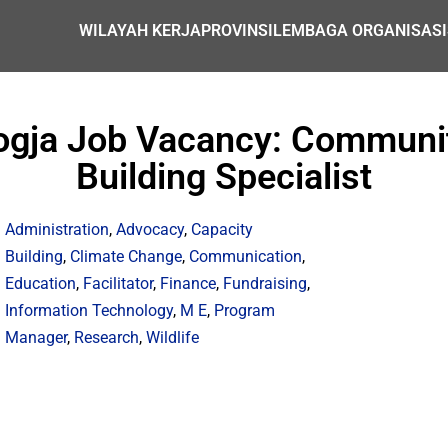
WILAYAH KERJA
PROVINSI
LEMBAGA ORGANISASI
Jogja Job Vacancy: Commun
Building Specialist
Administration
,
Advocacy
,
Capacity
Building
,
Climate Change
,
Communication
,
Education
,
Facilitator
,
Finance
,
Fundraising
,
Information Technology
,
M E
,
Program
Manager
,
Research
,
Wildlife