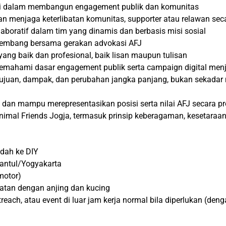
 tinggi dalam membangun engagement publik dan komunitas
menjaga keterlibatan komunitas, supporter atau relawan seca
boratif dalam tim yang dinamis dan berbasis misi sosial
rkembang bersama gerakan advokasi AFJ
ang baik dan profesional, baik lisan maupun tulisan
hami dasar engagement publik serta campaign digital menjad
a tujuan, dampak, dan perubahan jangka panjang, bukan sekadar
dan mampu merepresentasikan posisi serta nilai AFJ secara pr
Animal Friends Jogja, termasuk prinsip keberagaman, kesetaraan,
ndah ke DIY
 Bantul/Yogyakarta
motor)
atan dengan anjing dan kucing
each, atau event di luar jam kerja normal bila diperlukan (deng