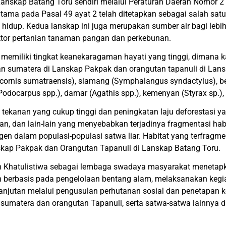
 Lanskap Batang Toru sendiri melalui Peraturan Daerah Nomor
tama pada Pasal 49 ayat 2 telah ditetapkan sebagai salah satu 
hidup. Kedua lanskap ini juga merupakan sumber air bagi lebih
or pertanian tanaman pangan dan perkebunan.
memiliki tingkat keanekaragaman hayati yang tinggi, dimana 
tan sumatera di Lanskap Pakpak dan orangutan tapanuli di Lan
ricornis sumatraensis), siamang (Symphalangus syndactylus), 
Podocarpus spp.), damar (Agathis spp.), kemenyan (Styrax sp.),
ekanan yang cukup tinggi dan peningkatan laju deforestasi ya
an, dan lain-lain yang menyebabkan terjadinya fragmentasi habi
gen dalam populasi-populasi satwa liar. Habitat yang terfrag
nskap Pakpak dan Orangutan Tapanuli di Lanskap Batang Toru.
n Khatulistiwa sebagai lembaga swadaya masyarakat menetapk
 berbasis pada pengelolaan bentang alam, melaksanakan kegi
njutan melalui pengusulan perhutanan sosial dan penetapan 
n sumatera dan orangutan Tapanuli, serta satwa-satwa lainnya 