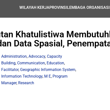
WILAYAH KERJA
PROVINSI
LEMBAGA ORGANISASI
tan Khatulistiwa Membutuhk
an Data Spasial, Penempat
Administration
,
Advocacy
,
Capacity
Building
,
Communication
,
Education
,
Facilitator
,
Geographic Information System
,
Information Technology
,
M E
,
Program
Manager
,
Research