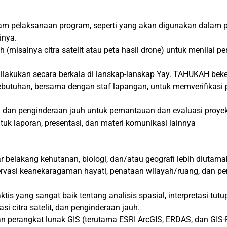
am pelaksanaan program, seperti yang akan digunakan dalam 
inya.
 (misalnya citra satelit atau peta hasil drone) untuk menila
lakukan secara berkala di lanskap-lanskap Yay. TAHUKAH beke
tuhan, bersama dengan staf lapangan, untuk memverifikasi pet
dan penginderaan jauh untuk pemantauan dan evaluasi proyek
uk laporan, presentasi, dan materi komunikasi lainnya
r belakang kehutanan, biologi, dan/atau geografi lebih diutama
ervasi keanekaragaman hayati, penataan wilayah/ruang, dan pe
is yang sangat baik tentang analisis spasial, interpretasi tu
si citra satelit, dan penginderaan jauh.
 perangkat lunak GIS (terutama ESRI ArcGIS, ERDAS, dan GIS