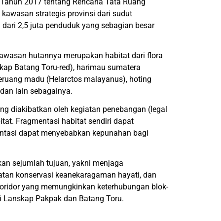
 2 Tahun 2017 tentang Rencana Tata Ruang
kawasan strategis provinsi dari sudut
 dari 2,5 juta penduduk yang sebagian besar
kawasan hutannya merupakan habitat dari flora
skap Batang Toru-red), harimau sumatera
beruang madu (Helarctos malayanus), hoting
 dan lain sebagainya.
ng diakibatkan oleh kegiatan penebangan (legal
tat. Fragmentasi habitat sendiri dapat
mentasi dapat menyebabkan kepunahan bagi
an sejumlah tujuan, yakni menjaga
atan konservasi keanekaragaman hayati, dan
koridor yang memungkinkan keterhubungan blok-
di Lanskap Pakpak dan Batang Toru.