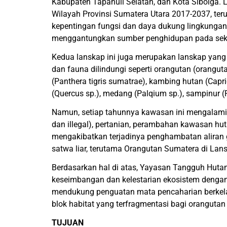
Kabupaten Tapanuli Selatan, dan Kota Sibolga.
Wilayah Provinsi Sumatera Utara 2017-2037, teru
kepentingan fungsi dan daya dukung lingkungan 
menggantungkan sumber penghidupan pada sekt
Kedua lanskap ini juga merupakan lanskap yang 
dan fauna dilindungi seperti orangutan (orangu
(Panthera tigris sumatrae), kambing hutan (Cap
(Quercus sp.), medang (Palqium sp.), sampinur (
Namun, setiap tahunnya kawasan ini mengalami t
dan illegal), pertanian, perambahan kawasan hut
mengakibatkan terjadinya penghambatan aliran 
satwa liar, terutama Orangutan Sumatera di La
Berdasarkan hal di atas, Yayasan Tangguh Huta
keseimbangan dan kelestarian ekosistem dengan
mendukung penguatan mata pencaharian berkela
blok habitat yang terfragmentasi bagi oranguta
TUJUAN