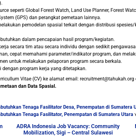
).
rce seperti Global Forest Watch, Land Use Planner, Forest Watch
ystem (GPS) dan perangkat pemetaan lainnya.
lakukan pemodelan spasial terkait dengan distribusi spesies
ibutuhkan dalam pencapaian hasil program/kegiatan.
kerja secara tim atau secara individu dengan sedikit pengawasa
nan, cepat memahami parameter/indikator program, dan mela
men untuk melakukan pelaporan program secara berkala.
i dengan program kerja yang ditetapkan.
urricullum Vitae (CV) ke alamat email: recruitment@tahukah.org
emetaan dan Data Spasial.
butuhkan Tenaga Fasilitator Desa, Penempatan di Sumatera 
utuhkan Tenaga Fasilitator, Penempatan di Sumatera Utara
m
ADRA Indonesia Job Vacancy: Community
Mobilization, Sigi – Central Sulawesi