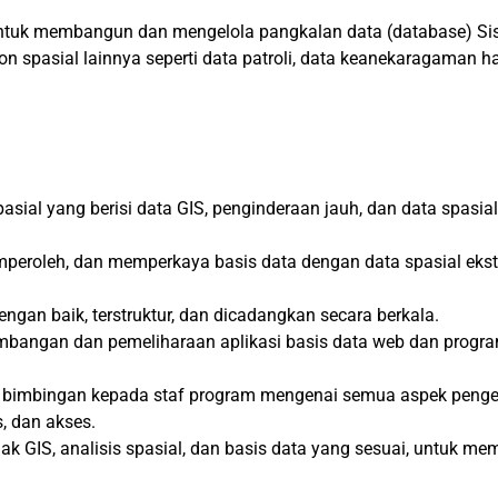
ntuk membangun dan mengelola pangkalan data (database) Sist
on spasial lainnya seperti data patroli, data keanekaragaman h
ial yang berisi data GIS, penginderaan jauh, dan data spasial
mperoleh, dan memperkaya basis data dengan data spasial ekst
ngan baik, terstruktur, dan dicadangkan secara berkala.
angan dan pemeliharaan aplikasi basis data web dan program 
an bimbingan kepada staf program mengenai semua aspek peng
s, dan akses.
k GIS, analisis spasial, dan basis data yang sesuai, untuk m