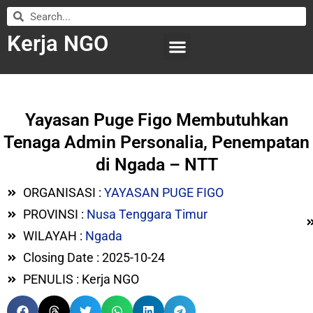
Kerja NGO
WILAYAH KERJA
LEMBAGA ORGANISASI
SUBMIT LOWONGAN
Yayasan Puge Figo Membutuhkan
Tenaga Admin Personalia, Penempatan
di Ngada – NTT
ORGANISASI :
YAYASAN PUGE FIGO
PROVINSI :
Nusa Tenggara Timur
WILAYAH :
Ngada
Closing Date : 2025-10-24
PENULIS : Kerja NGO