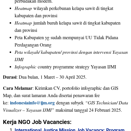
perbudakan modern.
Heatmap
wilayah perkebunan kelapa sawit di tingkat
kabupaten dan provinsi
Heatmap
jumlah buruh kelapa sawit di tingkat kabupaten
dan provinsi
Peta Kabupaten yg sudah mempunyai UU Tidak Pidana
Perdagangan Orang
Peta wilayah/ kabupaten/ provinsi dengan intervensi Yayasan
IJMI
Infographic
country programme strategy Yayasan IJMI
Durasi
: Dua bulan, 1 Maret – 30 April 2025.
Cara Melamar
: Kirimkan CV, portofolio infographic dan GIS
Map, dan surat lamaran Anda disertai penawaran fee
indonesiainfo@ijm.org
ke:
dengan subyek
“GIS Technician/ Data
Visualizer – Yayasan IJMI”
maksimal tanggal 24 Februari 2025.
Kerja NGO Job Vacancies:
International Justice Mission Job Vacancy: Program