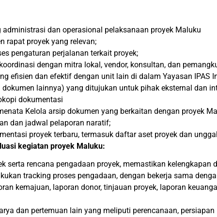
g administrasi dan operasional pelaksanaan proyek Maluku
 rapat proyek yang relevan;
s pengaturan perjalanan terkait proyek;
ordinasi dengan mitra lokal, vendor, konsultan, dan pemangku 
 efisien dan efektif dengan unit lain di dalam Yayasan IPAS I
okumen lainnya) yang ditujukan untuk pihak eksternal dan int
okopi dokumentasi
ata Kelola arsip dokumen yang berkaitan dengan proyek Maluk
nan dan jadwal pelaporan naratif;
umentasi proyek terbaru, termasuk daftar aset proyek dan ungg
asi kegiatan proyek Maluku:
ek serta rencana pengadaan proyek, memastikan kelengkapan 
ukan tracking proses pengadaan, dengan bekerja sama denga
n kemajuan, laporan donor, tinjauan proyek, laporan keuangan
arya dan pertemuan lain yang meliputi perencanaan, persiapan