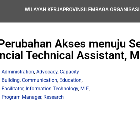
WILAYAH KERJA
PROVINSI
LEMBAGA ORGANISASI
f Perubahan Akses menuju S
ncial Technical Assistant, 
Administration
,
Advocacy
,
Capacity
Building
,
Communication
,
Education
,
Facilitator
,
Information Technology
,
M E
,
Program Manager
,
Research