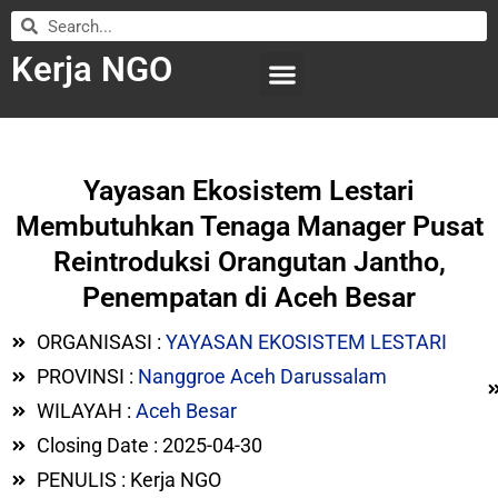
Kerja NGO
WILAYAH KERJA
LEMBAGA ORGANISASI
SUBMIT LOWONGAN
Yayasan Ekosistem Lestari
Membutuhkan Tenaga Manager Pusat
Reintroduksi Orangutan Jantho,
Penempatan di Aceh Besar
ORGANISASI :
YAYASAN EKOSISTEM LESTARI
PROVINSI :
Nanggroe Aceh Darussalam
WILAYAH :
Aceh Besar
Closing Date : 2025-04-30
PENULIS : Kerja NGO