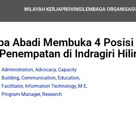
WILAYAH KERJA
PROVINSI
LEMBAGA ORGANISASI
pa Abadi Membuka 4 Posisi
Penempatan di Indragiri Hili
Administration
,
Advocacy
,
Capacity
Building
,
Communication
,
Education
,
Facilitator
,
Information Technology
,
M E
,
Program Manager
,
Research