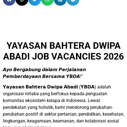
YAYASAN BAHTERA DWIPA
ABADI JOB VACANCIES 2026
𝘼𝙮𝙤 𝘽𝙚𝙧𝙜𝙖𝙗𝙪𝙣𝙜 𝙙𝙖𝙡𝙖𝙢 𝙋𝙚𝙧𝙟𝙖𝙡𝙖𝙣𝙖𝙣
𝙋𝙚𝙢𝙗𝙚𝙧𝙙𝙖𝙮𝙖𝙖𝙣 𝘽𝙚𝙧𝙨𝙖𝙢𝙖 𝙔𝘽𝘿𝘼!”
𝗬𝗮𝘆𝗮𝘀𝗮𝗻 𝗕𝗮𝗵𝘁𝗲𝗿𝗮 𝗗𝘄𝗶𝗽𝗮 𝗔𝗯𝗮𝗱𝗶 (𝗬𝗕𝗗𝗔) adalah
organisasi nirlaba yang berfokus kepada penguatan
komunitas ekosistem kelapa di Indonesia. Lewat
pendekatan yang holistik, kami mendorong perubahan-
perubahan positif di sektor pertanian, pendidikan, kesehatan,
lingkungan, keagamaan, keamanan, dan kolaborasi sosial