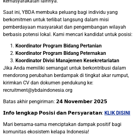
kemasyarakatan lainnya.
Saat ini, YBDA membuka peluang bagi individu yang
berkomitmen untuk terlibat langsung dalam misi
pemberdayaan masyarakat dan pengembangan wilayah
berbasis potensi lokal. Kami mencari kandidat untuk posisi:
Koordinator Program Bidang Pertanian
Koordinator Program Bidang Peternakan
Koordinator Divisi Manajemen Kesekretariatan
Jika Anda memiliki semangat untuk berkontribusi dalam
mendorong perubahan berdampak di tingkat akar rumput,
kirimkan CV dan dokumen pendukung ke:
recruitment@ybdaindonesia
.
org
Batas akhir pengiriman: 𝟮𝟰 𝗡𝗼𝘃𝗲𝗺𝗯𝗲𝗿 𝟮𝟬𝟮𝟱
𝗜𝗻𝗳𝗼 𝗹𝗲𝗻𝗴𝗸𝗮𝗽 𝗣𝗼𝘀𝗶𝘀𝗶 𝗱𝗮𝗻 𝗣𝗲𝗿𝘀𝘆𝗮𝗿𝗮𝘁𝗮𝗻:
KLIK DISINI
Mari bersama-sama menciptakan dampak positif bagi
komunitas ekosistem kelapa Indonesia!