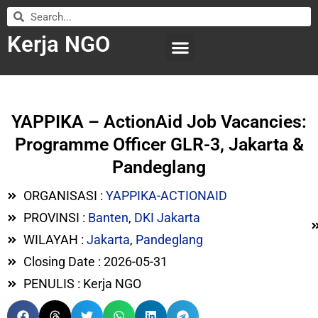
Kerja NGO
WILAYAH KERJA
LEMBAGA ORGANISASI
SUBMIT LOWONGAN
YAPPIKA – ActionAid Job Vacancies:
Programme Officer GLR-3, Jakarta &
Pandeglang
ORGANISASI :
YAPPIKA-ACTIONAID
PROVINSI :
Banten
,
DKI Jakarta
WILAYAH :
Jakarta
,
Pandeglang
Closing Date : 2026-05-31
PENULIS : Kerja NGO