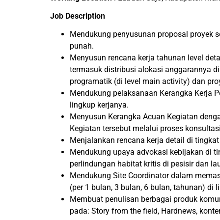
Job Description
Mendukung penyusunan proposal proyek ses
punah.
Menyusun rencana kerja tahunan level detai
termasuk distribusi alokasi anggarannya di
programatik (di level main activity) dan pr
Mendukung pelaksanaan Kerangka Kerja Pen
lingkup kerjanya.
Menyusun Kerangka Acuan Kegiatan dengan
Kegiatan tersebut melalui proses konsultas
Menjalankan rencana kerja detail di tingk
Mendukung upaya advokasi kebijakan di ting
perlindungan habitat kritis di pesisir dan 
Mendukung Site Coordinator dalam memast
(per 1 bulan, 3 bulan, 6 bulan, tahunan) d
Membuat penulisan berbagai produk komunik
pada: Story from the field, Hardnews, konten 