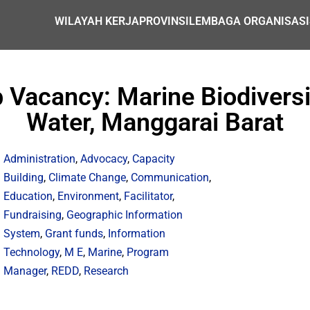
WILAYAH KERJA
PROVINSI
LEMBAGA ORGANISASI
Vacancy: Marine Biodiversity
Water, Manggarai Barat
Administration
,
Advocacy
,
Capacity
Building
,
Climate Change
,
Communication
,
Education
,
Environment
,
Facilitator
,
Fundraising
,
Geographic Information
System
,
Grant funds
,
Information
Technology
,
M E
,
Marine
,
Program
Manager
,
REDD
,
Research