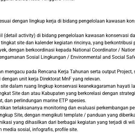
uai dengan lingkup kerja di bidang pengelolaan kawasan kons
l (detail activity) di bidang pengelolaan kawasan konservasi d
 tingkat site dan kalender kegiatan rincinya, yang berkontribus
oyek, dengan berkoordinasi kepada National Coordinator / Nation
gamanan Sosial Lingkungan / Environmental and Social Safeg
 mengacu pada Rencana Kerja Tahunan serta output Project, 
i dengan unit kerja Direktorat MnF yang relevan.
at site dalam ruang lingkup konservasi keanekagaraman hayati 
kat Site dan atau Kabupaten yang berkorelasi dengan strategi D
laut, dan perlindungan marine ETP spesies.
ikan terlaksananya monitoring dan evaluasi perkembangan pe
i lingkup Site, dengan mengikuti template / panduan yang dibe
asi yang dihasilkan dari berbagai kegiatan yang terjadi di wil
media sosial, infografis, profile site.