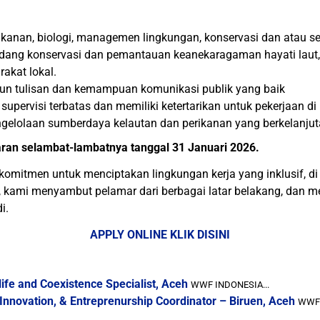
ikanan, biologi, managemen lingkungan, konservasi dan atau se
idang konservasi dan pemantauan keanekaragaman hayati laut,
akat lokal.
pun tulisan dan kemampuan komunikasi publik yang baik
ervisi terbatas dan memiliki ketertarikan untuk pekerjaan d
gelolaan sumberdaya kelautan dan perikanan yang berkelanjut
ran selambat-lambatnya tanggal 31 Januari 2026.
erkomitmen untuk menciptakan lingkungan kerja yang inklusif,
itu, kami menyambut pelamar dari berbagai latar belakang, da
i.
APPLY ONLINE KLIK DISINI
fe and Coexistence Specialist, Aceh
WWF INDONESIA...
novation, & Entreprenurship Coordinator – Biruen, Aceh
WWF 