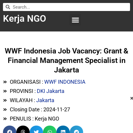
Kerja NGO
WILAYAH KERJA
LEMBAGA ORGANISASI
SUBMIT LOWONGAN
WWF Indonesia Job Vacancy: Grant &
Financial Management Specialist in
Jakarta
ORGANISASI :
WWF INDONESIA
PROVINSI :
DKI Jakarta
WILAYAH :
Jakarta
Closing Date : 2024-11-27
PENULIS : Kerja NGO