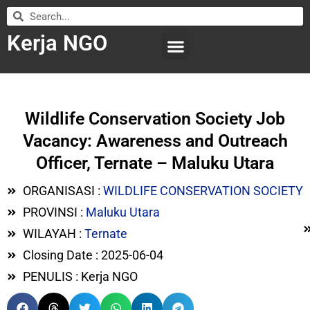
Kerja NGO
WILAYAH KERJA
LEMBAGA ORGANISASI
SUBMIT LOWONGAN
Wildlife Conservation Society Job
Vacancy: Awareness and Outreach
Officer, Ternate – Maluku Utara
ORGANISASI :
WILDLIFE CONSERVATION SOCIETY
PROVINSI :
Maluku Utara
WILAYAH :
Ternate
Closing Date : 2025-06-04
PENULIS : Kerja NGO